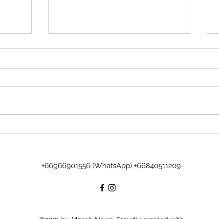
برنامج Islander لمحبي الجزر
and &
الإستوائية
berg)
+66966901556 (WhatsApp) +66840511209