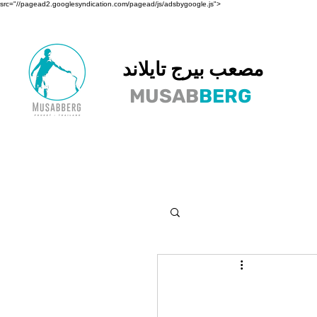
src="//pagead2.googlesyndication.com/pagead/js/adsbygoogle.js">
مصعب بيرج تايلاند
MUSAB
BERG