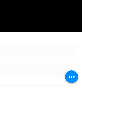
Name
Email
Phone
Address