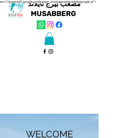
مصعب بيرج تايلاند
src="//pagead2.googlesyndication.com/pagead/js/adsbygoogle.js">
MUSAB
BERG
WELCOME