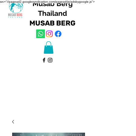
Musab Berg
src="//pagead2.googlesyndication.com/pagead/js/adsbygoogle.js">
Thailand
MUSAB
BERG