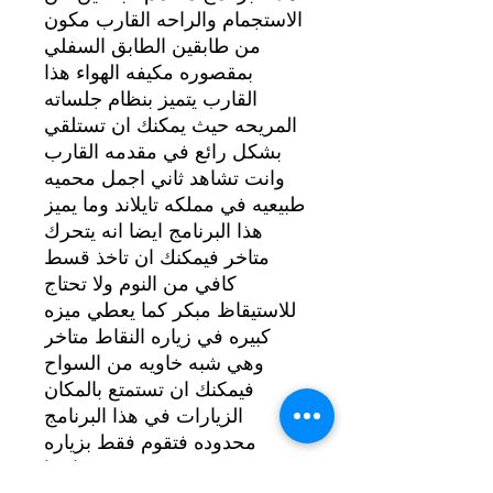
الاستجمام والراحه القارب مكون
من طابقين الطابق السفلي
بمقصوره مكيفه الهواء هذا
القارب يتميز بنظام جلساته
المريحه حيث يمكنك ان تستلقي
بشكل رائع في مقدمه القارب
وانت تشاهد ثاني اجمل محميه
طبيعيه في مملکه تایلاند وما يميز
هذا البرنامج ايضا انه يتحرك
متاخر فيمكنك ان تاخذ قسط
كافي من النوم ولا تحتاج
للاستيقاظ مبكر كما يعطي میزه
كبيره في زياره النقاط متاخر
وهي شبه خاويه من السواح
فيمكنك ان تستمتع بالمكان
الزيارات في هذا البرنامج
محدوده فتقوم فقط بزياره
صخره جيمس بوند وتقوم ايضا