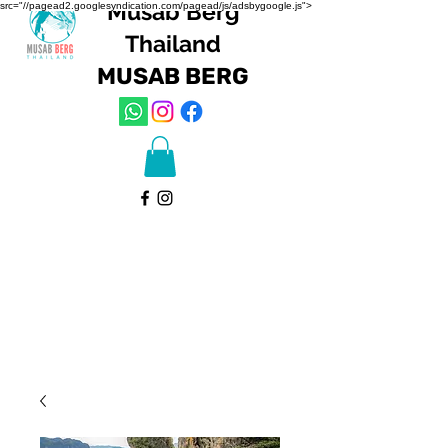
Musab Berg
src="//pagead2.googlesyndication.com/pagead/js/adsbygoogle.js">
Thailand
MUSAB
BERG