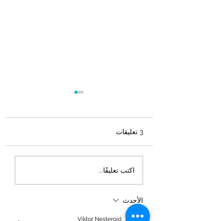
3 تعليقات
برنامج Islander لمحبي
اكتب تعليقًا...
الجزر الإستوائية
الأحدث
Viktor Nesteroid