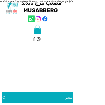
مصعب بيرج تايلاند
src="//pagead2.googlesyndication.com/pagead/js/adsbygoogle.js">
MUSAB
BERG
منشور