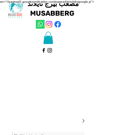
مصعب بيرج تايلاند
src="//pagead2.googlesyndication.com/pagead/js/adsbygoogle.js">
MUSAB
BERG