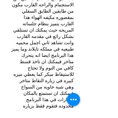
الاستجمام والراحه القارب مكون
من طابقين الطابق السفلي
بمقصوره مكيفه الهواء هذا
القارب يتميز بنظام جلساته
المريحه حيث يمكنك ان تستلقي
بشكل رائع في مقدمه القارب
وانت تشاهد ثاني اجمل محميه
طبيعيه في مملکه تایلاند وما يميز
هذا البرنامج ايضا انه يتحرك
متاخر فيمكنك ان تاخذ قسط
كافي من النوم ولا تحتاج
للاستيقاظ مبكر كما يعطي میزه
كبيره في زياره النقاط متاخر
وهي شبه خاويه من السواح
فيمكنك ان تستمتع بالمكان
الزيارات في هذا البرنامج
محدوده فتقوم فقط بزياره
صخره جيمس بوند وتقوم ايضا