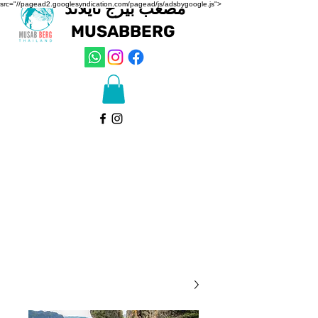
مصعب بيرج تايلاند
src="//pagead2.googlesyndication.com/pagead/js/adsbygoogle.js">
MUSAB
BERG