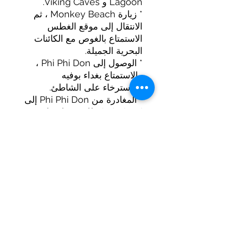
Lagoon و Viking Caves.
* زيارة Monkey Beach ، ثم
الانتقال إلى موقع الغطس
الاستمتاع بالغوص مع الكائنات
البحرية الجميلة.
* الوصول إلى Phi Phi Don ،
والاستمتاع بغداء بوفيه
والاسترخاء على الشاطئ.
* المغادرة من Phi Phi Don إلى
Khai Island للاسترخاء على
الشاطئ الرملي الأبيض والسباحة
والغوص.
*18:00 - 18:30*: المغادرة من
Khai Island العودة إلى الميناء
(بوكيت) والانتقال إلى الفندق.
*ملاحظة : البرنامج قابل للتغيير
حسب المد والجزر وظروف
الطقس دون إشعار مسبق.*