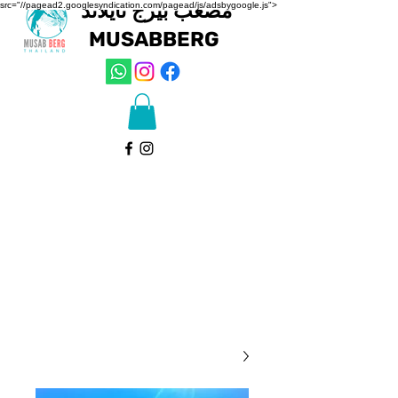
مصعب بيرج تايلاند
src="//pagead2.googlesyndication.com/pagead/js/adsbygoogle.js">
MUSAB
BERG