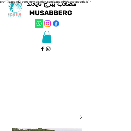
مصعب بيرج تايلاند
src="//pagead2.googlesyndication.com/pagead/js/adsbygoogle.js">
MUSAB
BERG