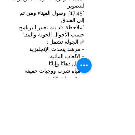
للتصوير
*17.45*: وصول الميناء ومن ثم
إلى الفندق
*ملاحظة: قد يتم تغيير البرنامج
حسب الأحوال الجوية والمد.*
✅ الجولة تشمل :
- مرشد يتحدث الإنجليزية
- الالعاب المائيه
- نقل ذهابًا وإيابًا
- مياه شرب ووجبات خفيفة
ومشروبات غازية
- غداء من البوفيه على متن
القارب (طعام حلال)
- سترة النجاة
- التأمين
- ركوب القوارب الكانوي مع
المجداف
⚠️ يرجى ملاحظة: