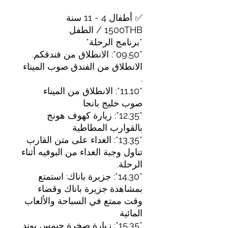
✅ أطفال 4 - 11 سنة
1500THB / الطفل
*برنامج الرحلة*
*09.50*: الانطلاق من فندقكم.
الانطلاق من الفندق صوب الميناء
.
*11.10*: الانطلاق من الميناء
صوب خليج بانجا
*12.35*: زيارة كهوف هونج
بالقوارب المطاطية
*13.35*: الغداء على متن القارب
تناول وجبة الغداء من البوفيه أثناء
الرحلة.
*14.30*: جزيرة باناك: استمتع
بمشاهدة جزيرة باناك وقضاء
وقت ممتع في السباحة والألعاب
المائية
*15.35*: زيارة صخرة جيمس بوند